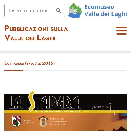
Pubblicazioni sulla
OPE
Valle dei Laghi
N
MEN
U
La stadera (speciale 2015)