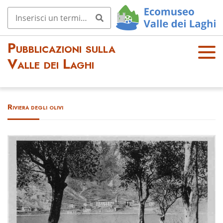
Pubblicazioni sulla
OPE
Valle dei Laghi
N
MEN
U
Riviera degli olivi