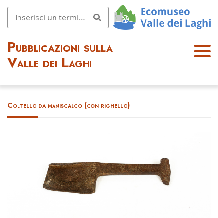
Pubblicazioni sulla
OPE
Valle dei Laghi
N
MEN
U
Coltello da maniscalco (con righello)