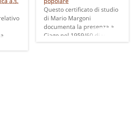
ca a.s.
popolare
Questo certificato di studio
relativo
di Mario Margoni
documenta la presenza a
 a
Ciago nel 1959/60 di un
"corso di tipo B, di cui
l'anno
all'art. 2 lettera B del D. L.
 Il
17.12.1947, n. 1599" che
una
dava modo di conseguire
"la licenza del Corso
 del
elementare superiore". Si
trattava di un corso serale
l
di "Scuola Popolare"
frequentato da adulti che
avevano assolto l'obbligo
nce che
scolastico.