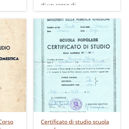
di un corso di
perfezionamento
postelementare a Ciago nel
periodo 7.11.1928 -
2.3.1929 organizzato
dall'O.N.A.I.R.C.
 Corso
Certificato di studio scuola