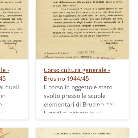
le -
Corso cultura generale -
45
Brusino 1944/45
i quali
Il corso in oggetto è stato
 in
svolto presso le scuole
o
elementari di Brusino dal
mentari
lunedì al sabato in orario
 lunedì
18-20 nel periodo ottobre-
nte in
novembre 1944.