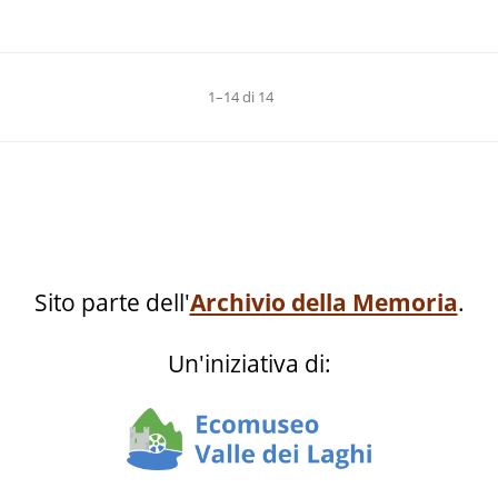
ta della durata di tre
il corso di economia
Era questa una
domestica aveva la 
ione molto richiesta
di circa tre mesi e
a donna poteva
riguardava: "Govern
1–14 di 14
e anche in casa. Qui
casa, Igiene, Puerico
amo con le sue
Aritmetica e contabil
ne di corso: Bianca
domestica, Lavori d'
Silvana Ciurletti,
rentini, Anna Maria
Gina Bottura, Maria
Sito parte dell'
Archivio della Memoria
.
alini, Bazzanella
na, Lidia
Un'iniziativa di:
runi, Anna Cantelli,
gasperi, Antonia
, Giovanna Biasioli,
ta Fogarolli.