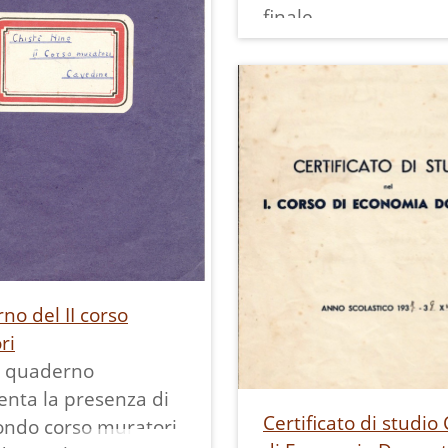
finale.
 particolare di
 scolastica del
o del II corso
ri
 quaderno
nta la presenza di
Certificato di studio
ondo corso muratori