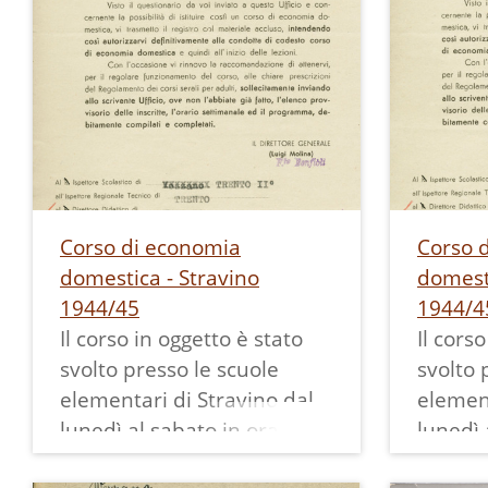
Corso di economia
Corso 
domestica - Stravino
domest
1944/45
1944/4
Il corso in oggetto è stato
Il cors
svolto presso le scuole
svolto 
elementari di Stravino dal
elemen
lunedì al sabato in orario
lunedì 
16-18 nel periodo ottobre-
16-18 n