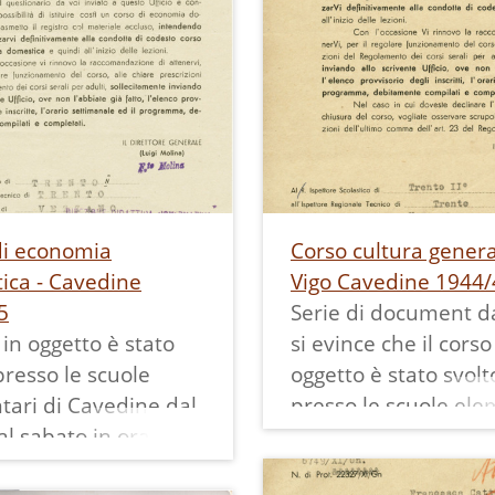
di economia
Corso cultura genera
ica - Cavedine
Vigo Cavedine 1944/
5
Serie di document da
o in oggetto è stato
si evince che il corso
presso le scuole
oggetto è stato svolt
tari di Cavedine dal
presso le scuole ele
al sabato in orario
di Vigo Cavedine dal
el periodo ottobre-
al venerdì, inizialme