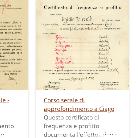
i 18-
embre
.
le -
Corso serale di
approfondimento a Ciago
Questo certificato di
mento
frequenza e profitto
me
documenta l'effettuazione