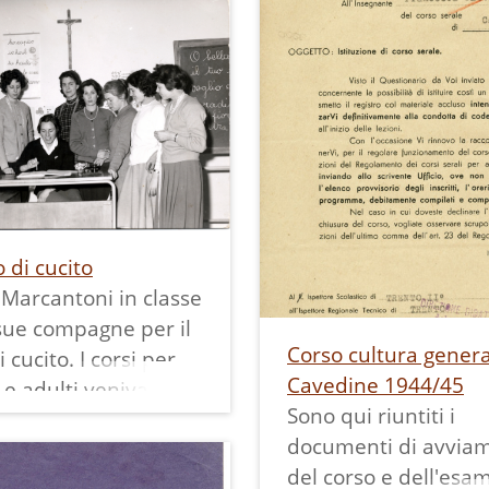
febbraio 1945.
orario 18.30-20.30 po
egnavano: economia
20, nel periodo nov
ca, cucito, taglio,
1944 - febbraio 1945
azioni pratiche,
azione, cucito,
e puericultura.
 riuntiti i
nti di avviamento
so e dell'esame
o di cucito
Marcantoni in classe
are come nel 1945
sue compagne per il
.A.I.R. vada a
Corso cultura genera
 cucito. I corsi per
rsi l'O.N.E.P.I..
Cavedine 1944/45
 e adulti venivano
Sono qui riuntiti i
ei locali della scuola
documenti di avvia
tare/media e
del corso e dell'esa
mo così vedere