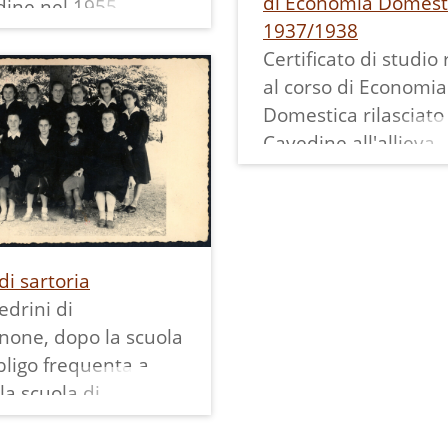
di Economia Domesti
dine nel 1955.
1937/1938
ate qui riportate
Certificato di studio 
pagine che, oltre a
al corso di Economia
e ciò che si
Domestica rilasciato
va in questo corso,
Cavedine all'allieva
no anche
Travaglia Valeria nel
cazione dei prezzi
scolastico 1937/1938.
mpo in questo
documento riporta 
.
valutazione finale
di sartoria
complessiva, a firma
drini di
direttore didattico,
none, dopo la scuola
dell'insegnante e de
bligo frequenta a
rappresentante
la scuola di
dell'O.N.A.I.R..
ento professionale
Dall'attestato si evi