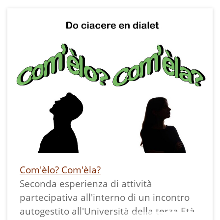
prendere la parola formulando una
possibile risposta alla domanda "Come
stat?" o "Come vala?" esprimendosi in
dialetto trentino. Altri potevano poi
intervenire per chiedere spiegazioni,
spiegarne il significato, fornire varianti,
similitudini, contrari....
Delle possibili risposte erano scritte su
bigliettini che ognuno poteva pescare da
un cestino per farsi venire ulteriori idee.
Ne sono scaturite molte frasi usate sul
territorio la cui definizione è uscita
Com'èlo? Com'èla?
nell'immediatezza di un confronto; non
Seconda esperienza di attività
intende essere certa o esaustiva, ma
partecipativa all'interno di un incontro
semplicemente stimolare il confronto.
autogestito all'Università della terza Età