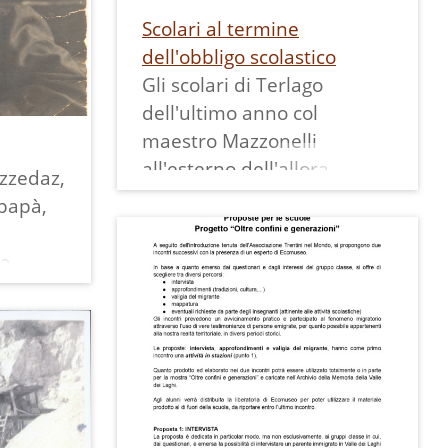
Scolari al termine
dell'obbligo scolastico
Gli scolari di Terlago
dell'ultimo anno col
maestro Mazzonelli
all'esterno dell'allora
izzedaz,
edificio scolastico ed oggi
 papà,
biblioteca comunale.
In piedi all'estrema sinistra
a,
della foto vediamo Luigi
Fabbro, nato nel Settembre
scuola
del 1919, partito soldato
 lei
nella seconda guerra
mondiale; fatto prigioniero
,5 x10
degli inglesi, non è più