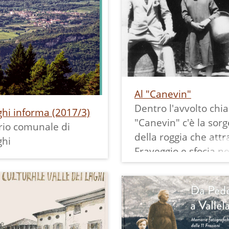
realizzata una una s
e 1897, fu possibile
camionabile e su ai 
alla raccolta fondi
scava una delle gall
toscrizione sia da
entra nella montagn
i abitanti del paese
realizzare la condot
emigrati, tra cui
forzata sotterranea 
Bortolotti, che
Lago di Molveno arri
gentina costituì una
Al "Canevin"
Santa Massenza.
ca Fondazione. La
Dentro l'avvolto chi
ghi informa (2017/3)
Insieme ai familiari 
ede fu nei locali al
"Canevin" c'è la sor
rio comunale di
qui in visita all'entra
erra del palazzo
della roggia che att
ghi
questa galleria: la fi
pale dove rimase
Fraveggio e sfocia n
ai Gaggi.
 secondo
di Santa Massenza. 
erra;
alla realizzazione
ivamente vi fu il
dell'acquedotto, nel
imento nei locali
era lì che la gente d
anonica al primo
andava a prendere l