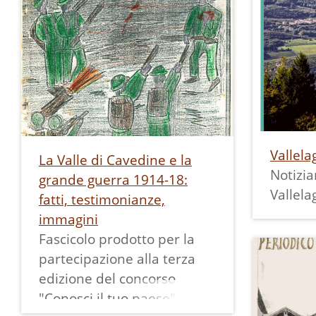
seguent
Pone anche le basi per
grazie 
raccogliere eventuali
con sot
disponibilità da parte di
parte d
familiari, amici e conoscenti
che di 
a collaborare a questo
Angelo 
progetto.
dall'Ar
specifi
Vallela
La Valle di Cavedine e la
prima s
Notizia
grande guerra 1914-18:
piano t
Vallela
fatti, testimonianze,
munici
immagini
fino al
Fascicolo prodotto per la
dopogu
partecipazione alla terza
success
edizione del concorso
trasfer
"Conosci il tuo paese"
della c