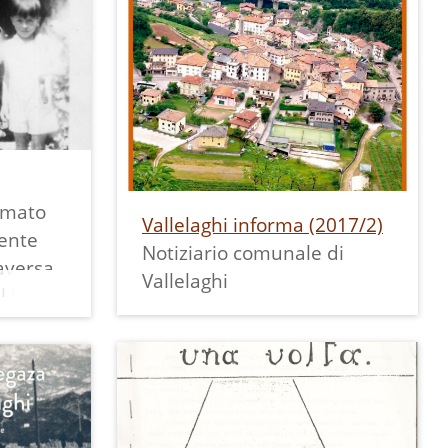
trada
Tenendo conto anche dei
Gaggi si
risultati dei questionari e
erie che
delle curiosità espresse
a per
dagli alunni, le insegnanti
ta
scelgono tra le quattro
che dal
proposte espresse nel
va a
progetto quella più
consona alla classe, così
amato
Vallelaghi informa (2017/2)
sono
come le tematiche di
gente
Notiziario comunale di
ta di
maggiore interesse.
raversa
Vallelaghi
nestra
In base alle scelte fatte,
el Lago
vengono quindi concordati i
Fino
due successivi incontri
guidati da collaboratori di
 1954,
Ecomuseo.
i Lon
---
'acqua.