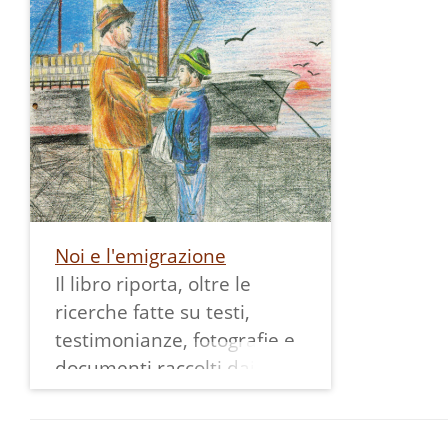
don Evaristo Bolognani.
Noi e l'emigrazione
Il libro riporta, oltre le
ricerche fatte su testi,
testimonianze, fotografie e
documenti raccolti dai
ragazzi nei loro paesi di
provenienza e contattando