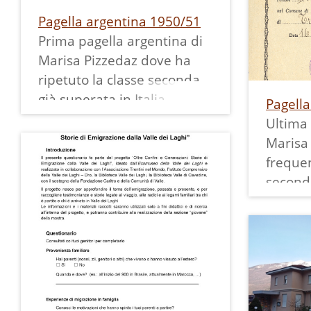
Pagella argentina 1950/51
Prima pagella argentina di
Marisa Pizzedaz dove ha
ripetuto la classe seconda
già superata in Italia.
Pagell
Misura 17x12,5 cm ed ha 4
Ultima 
facciate.
Marisa
frequen
second
elemen
Pietra
emigrar
dove l'
cura.
Misura