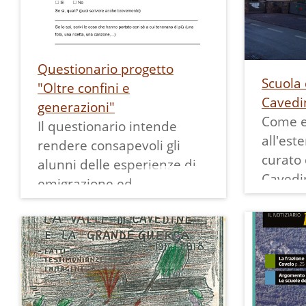
4 facci
Questionario progetto
Scuola 
"Oltre confini e
Cavedi
generazioni"
Come es
Il questionario intende
all'est
rendere consapevoli gli
curato 
alunni delle esperienze di
Cavedi
emigrazione ed
Cavedin
immigrazione, passate e
Asilo I
presenti, diffuse nelle
venne 
famiglie.
sacerd
Fornisce l'occasione di
Segalla
informare le famiglie sul
L'istru
progetto in corso.