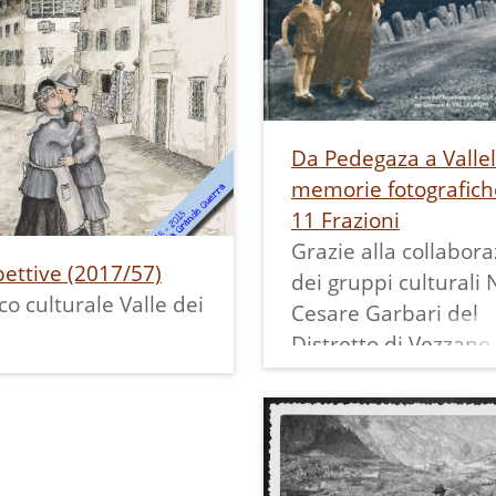
a fianco del teatro.
Qui vediamo Noemi 
le sede fu
secchio di rame (crac
rata il 12 novembre
adatto allo scopo. La
nel dicembre 1971 fu
stata scattata da su
tta anche una
sorella Angelina, em
Da Pedegaza a Vallel
a interna (ora
negli Stati Uniti, che
memorie fotografich
a) per le suore che
tornata nel paese na
11 Frazioni
 periodo ne
presentare il figliole
Grazie alla collabor
o la gestione."
Gianni, in foto, alla 
ettive (2017/57)
dei gruppi culturali
profondirne la
famiglia.
co culturale Valle dei
Cesare Garbari del
nza visitare la
Distretto di Vezzano,
 dedicata a questa
Roda, Retrospettive,
e le schede ad essa
Studi Judicaria, Eco
te.
della Valle dei Laghi,
Nizza de Trent, del 