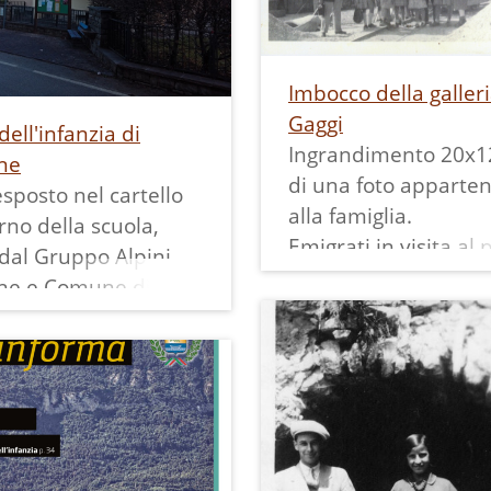
ate.
Imbocco della galleri
Gaggi
dell'infanzia di
Ingrandimento 20x1
ne
di una foto apparte
posto nel cartello
alla famiglia.
erno della scuola,
Emigrati in visita al
dal Gruppo Alpini
natio lo trovano stra
ne e Comune di
dai lavori per la cos
e, "L'idea di un
della Centrale Idroel
nfantile a Cavedine
di Santa Massenza: i
proposta dal
è pieno di vita, case 
ote Francesco
baracche accolgono 
 nel 1896.
numerosi lavoratori,
zione, nell'anno