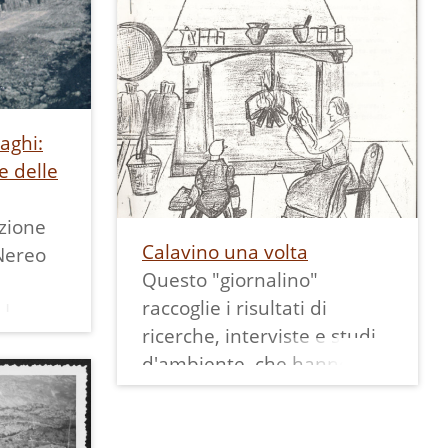
Nell'anno scoalstico
col
2025/26 hanno aderito a
idèl)
questo progetto le classi 4
 foto è
primaria ^ di Terlago; 3^, 4^
a
A e B, 5^ della pr. di
igrata
aghi:
Vezzano; 2^ A , B e C della
 era
e delle
sec. di Vezzano; 3^, 4^ e 5^
tio per
della pr. di Sarche, 2^ A e B
tto
azione
della sec. di Cavedine, 3^ A
sua
Calavino una volta
 Nereo
e B della pr. di Dro per un
Questo "giornalino"
totale di 15 classi e 245
raccoglie i risultati di
 La
alunni.
ricerche, interviste e studi
 Centro
d'ambiente, che hanno
museo
impegnato gli alunni del
 Piccola
plesso di Calavino nel corso
gruppo
dell'anno scolastico