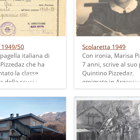
a 1949/50
Scolaretta 1949
pagella italiana di
Con ironia, Marisa P
 Pizzedaz che ha
7 anni, scrive al suo
tato la classe
Quintino Pizzedaz,
a della scuola
emigrato in Argentin
tare di
inviandogli una sua
murata prima di
fotografia fatta alla 
e in Argentina,
di Pietramurata dove
ha conservata con
viveva.
La stampa misura 14
 21,5x15,5 cm ed ha
cm.