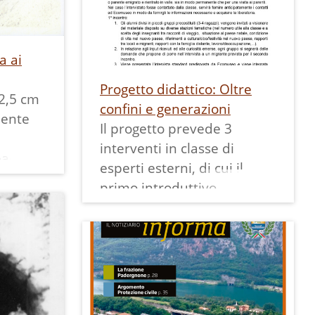
tornato, si è costruito una
famiglia in Inghilterra.
Sul retro è indicata la data:
21 maggio 1933 XI, a
a ai
significare undicesimo
Progetto didattico: Oltre
anno dell'era fascista (per
2,5 cm
confini e generazioni
tutto il periodo dell'era
nente
Il progetto prevede 3
fascista c'era la doppia
interventi in classe di
datazione) e la firma del
 paese
esperti esterni, di cui il
maestro Mazzonelli.
volto
primo introduttivo,
La stampa misura 6x9 cm
truzione
condotto dall'associazione
ed ha un bordo bianco.
ettrica
"Trentini nel mondo".
l paese
Al termine dell'incontro
e
viene distribuito un
i
questionario da compilare
 è stata
in famiglia.