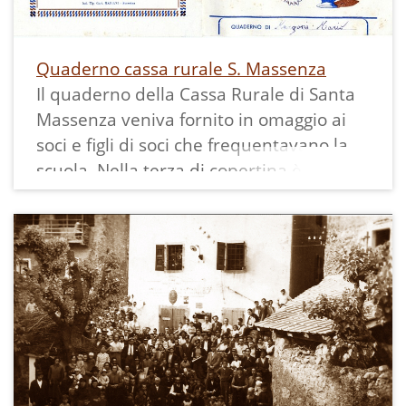
Quaderno cassa rurale S. Massenza
Il quaderno della Cassa Rurale di Santa
Massenza veniva fornito in omaggio ai
soci e figli di soci che frequentavano la
scuola. Nella terza di copertina è inserito
un testo per invogliare al risparmio.
Il formato è 15 x 20,5 cm. È composto
dalla copertina e 8 fogli uniti da un
punto metallico in centro, per un totale
di 32 facciate a quadretti di 6 mm con
margini.
Questo quaderno è stato utilizzato da
Margoni Mario che frequentava la scuola
popolare serale di Ciago nel 1959/60,