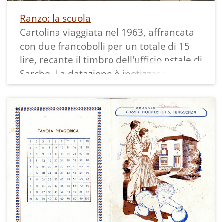
Ranzo: la scuola
Cartolina viaggiata nel 1963, affrancata
con due francobolli per un totale di 15
lire, recante il timbro dell'ufficio pstale di
Sarche. La datazione è ipotizzata in base
ad altre cartoline della famiglia
cooperativa. Rappesenta l'edificio
scolastico oltre il quale si vede parte
della chiesa di San Nicolò.