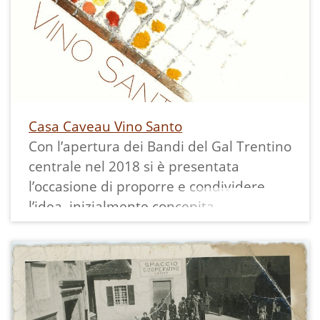
Casa Caveau Vino Santo
Con l’apertura dei Bandi del Gal Trentino
centrale nel 2018 si è presentata
l’occasione di proporre e condividere
l’idea, inizialmente concepita
dall’Associazione Vignaioli del Vino Santo
Trentino della Valle dei Laghi, di poter
valorizzare il vecchio appassitoio di
Padergnone, da anni in disuso,
realizzando una Casa Caveau del Vino