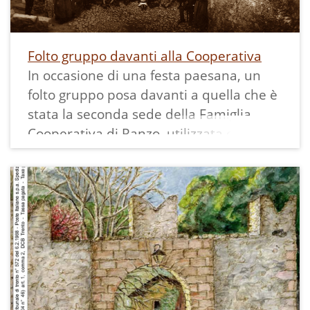
data da cui è desunta la costruzione del
quaderno che però può essere anche
antecedente.
Folto gruppo davanti alla Cooperativa
In occasione di una festa paesana, un
folto gruppo posa davanti a quella che è
stata la seconda sede della Famiglia
Cooperativa di Ranzo, utilizzata dal 1907
al 1971.
Possiamo notare un grande gelso e il
vecchio impianto di illuminazione
pubblica coi cavi aerei ed il lampione
con il classico piatto.