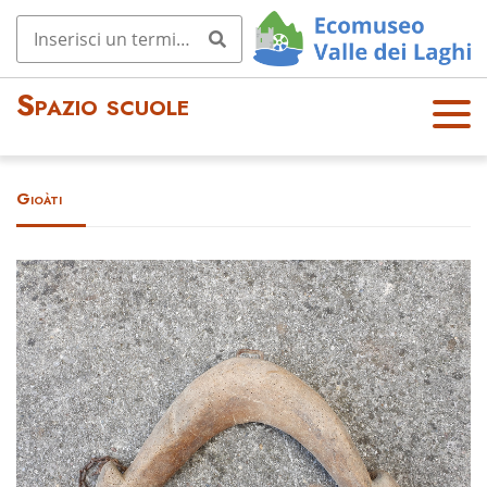
Spazio scuole
OPE
N
MEN
Gioàti
U