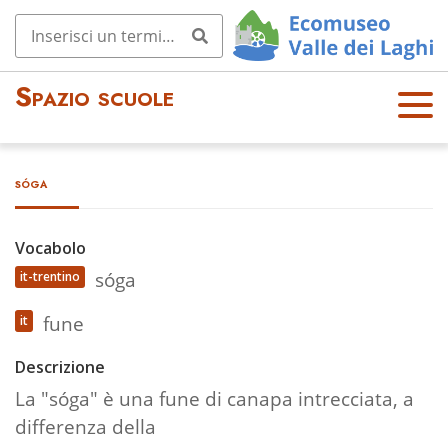
Spazio scuole
OPE
N
MEN
sóga
U
Vocabolo
sóga
it-trentino
fune
it
Descrizione
La "sóga" è una fune di canapa intrecciata, a
differenza della