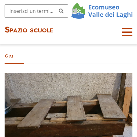
Spazio scuole
OPE
N
MEN
Giasii
U