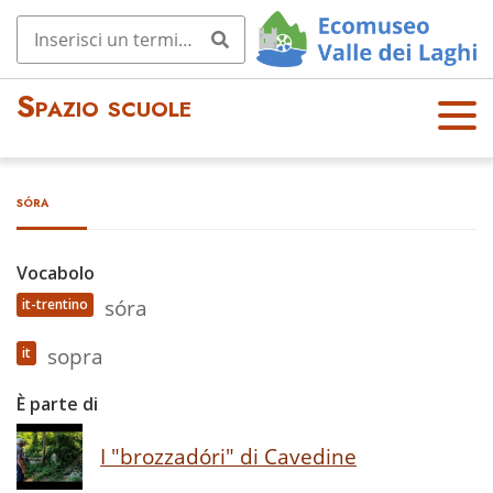
Spazio scuole
OPE
N
MEN
sóra
U
Vocabolo
sóra
it-trentino
sopra
it
È parte di
I "brozzadóri" di Cavedine