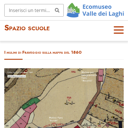
Spazio scuole
OPE
N
MEN
I mulini di Fraveggio sulla mappa del 1860
U