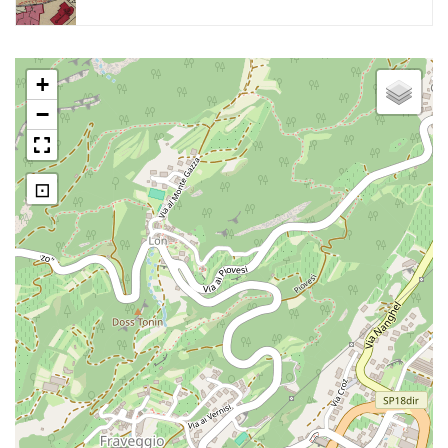
+
−
⊡