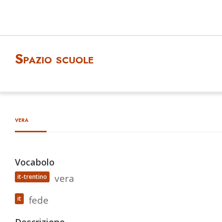
Spazio scuole
vera
Vocabolo
vera
it-trentino
fede
it