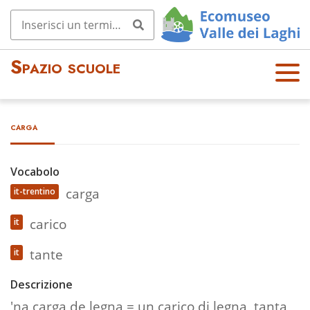
Spazio scuole
OPE
N
MEN
carga
U
Vocabolo
carga
it-trentino
carico
it
tante
it
Descrizione
'na carga de legna = un carico di legna, tanta