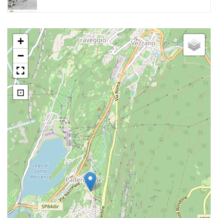
+
−
⊡