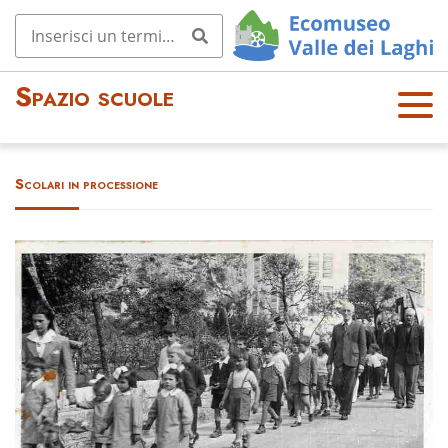
Spazio scuole
OPE
N
MEN
Scolari in processione
U