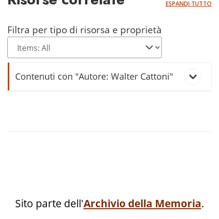
ESPANDI TUTTO
Filtra per tipo di risorsa e proprietà
Contenuti con "Autore: Walter Cattoni"
1525 Cavedine e la guerra rustica
Cavedine '900 : immagini dal cassetto
Cavedine e la Grande Guerra
Cent'anni di alpini : immagini degli alpini
Sito parte dell'
Archivio della Memoria
.
di Cavedine, Brusino e Stravino