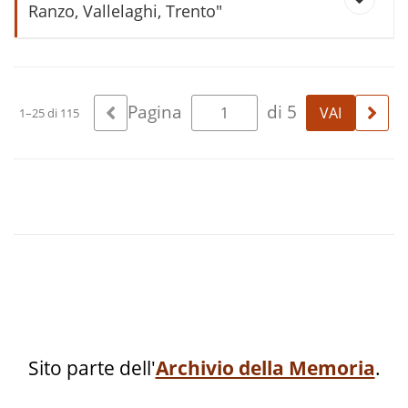
Ranzo, Vallelaghi, Trento"
1945: affitto Malga Ranzo
Pagina
di 5
1–25 di 115
1945: anno di siccità a Malga
Ranzo
1945: falciatura fieno a Malga
Ranzo
Alpeggio nella Malga di Ranzo
Sito parte dell'
Archivio della Memoria
.
Bartolomeo : un bambino come
noi