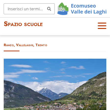
Spazio scuole
OPE
N
MEN
Ranzo, Vallelaghi, Trento
U