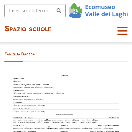
Spazio scuole
OPE
N
MEN
Famiglia Baceda
U