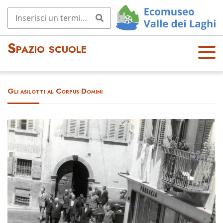
Spazio scuole
OPE
N
MEN
Gli asilotti al Corpus Domini
U