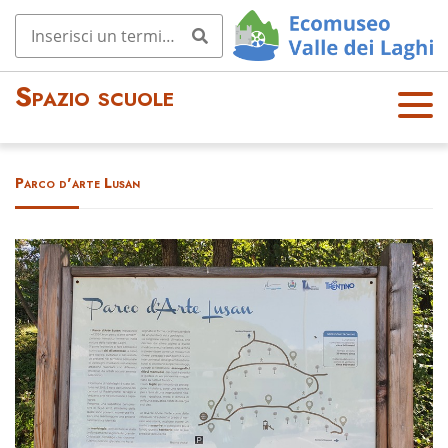
Spazio scuole
OPE
N
MEN
Parco d'arte Lusan
U