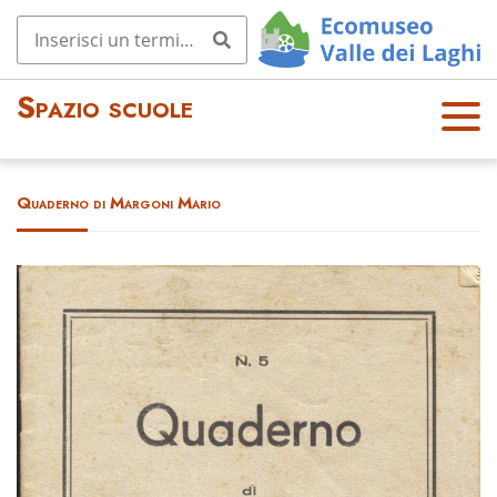
Spazio scuole
OPE
N
MEN
Quaderno di Margoni Mario
U