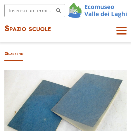
Spazio scuole
OPE
N
MEN
Quaderno
U