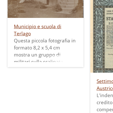
ipotizz
data: S
d'Austr
Municipio e scuola di
austria
Terlago
Questa piccola fotografia in
formato 8,2 x 5,4 cm
mostra un gruppo di
militari sulla scalinata
dell'edificio che al tempo
era municipio e scuola.
Settimo
Tra queste due parole
Austric
impresse sopra la porta
L'inden
d'entrata c'è lo stemma del
credito
comune con le tre barche
compen
una sopra l'altra separate