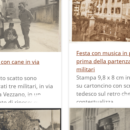
Festa con musica in 
prima della partenza
i con cane in via
militari
Stampa 9,8 x 8 cm in
to scatto sono
su cartoncino con scr
ati tre militari, in via
tedesco sul retro che
a Vezzano, in un
contestualizza.
o di riposo; quello
In primo piano la ve
e seduto su un sacco
fontana di pietra in 
n braccio un cane,
Sant'Andrea, poi eli
li altri indossa una