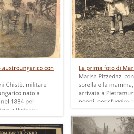
o austroungarico con
La prima foto di Mar
Marisa Pizzedaz, con
i Chistè, militare
sorella e la mamma,
ungarico nato a
arrivata a Pietramur
 nel 1884 poi
nonni, per sfuggire a
itosi a Pietramurata,
bombardamenti di 
n le figlie Carmela e
Loro erano mezzadri
histè (1912-1914).
vivevano nella casa 