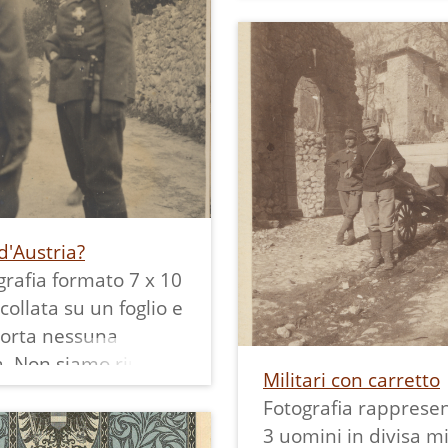
"Korpskommando in
Vezzano"
 d'Austria?
grafia formato 7 x 10
collata su un foglio e
porta nessuna
a. Non siamo riusciti
Militari con carretto
izzare lo scatto per
Fotografia rapprese
iamo accettato la
3 uomini in divisa mi
icazione effettuata e