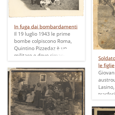
In fuga dai bombardamenti
Il 19 luglio 1943 le prime
bombe colpiscono Roma,
Quintino Pizzedaz è un
militare e deve rimanere lì
Soldat
ma la moglie, Maria Chistè
le figlie
(nella foto dietro a destra)
Giovann
con le figliolette Mirella e
austro
Marisa Pizzedaz, scappano
Lasino,
da Roma con l'ultimo treno
trasfer
utile e si rifugiano "al
posa co
sicuro" dalla famiglia di lei
Maria C
a Pietramurata.