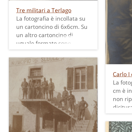
Tre militari a Terlago
La fotografia è incollata su
un cartoncino di 6x6cm. Su
un altro cartoncino di
uguale formato sono
riportati data, nome e
grado dei militari.
Carlo I
La foto
cm è in
non ri
dicitur
a local
cui abb
classif