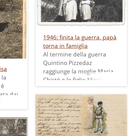
1946: finita la guerra, papà
torna in famiglia
Al termine della guerra
Quintino Pizzedaz
isa
raggiunge la moglie Maria
 la
Chistè e le figlie Mirella e
 è
Marisa, ospitate dalla
ata dai
famiglia di lei a
i
Pietramurata.
Roma.
La stampa misura 5,5x8 cm
 e
ed ha un bordo bianco
che si
dentellato.