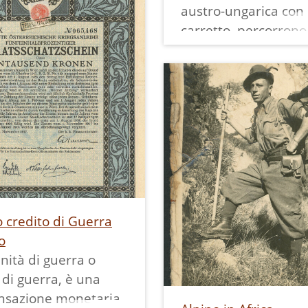
austro-ungarica con
ato potagonista e
carretto, percorron
aluto tra Carlo I
strada ripida in selc
ia (?) e soldato
tipica del territorio. 
co di spalle.
secondo piano a sini
presente un arco d'
in pietra, al centro 
edificio, a destra un
Sullo sfondo il Mont
Sul retro: -rußn in Co
27. M. Buon - März 1
 credito di Guerra
(scritta in penna in c
o
in parte in tedesco e
nità di guerra o
parte in italiano; il 1
 di guerra, è una
abbreviazione indic
sazione monetaria
l'anno, è sopralineat