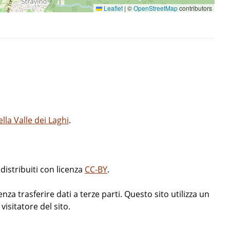
Leaflet
|
©
OpenStreetMap
contributors
la Valle dei Laghi
.
istribuiti con licenza
CC-BY
.
enza trasferire dati a terze parti. Questo sito utilizza un
isitatore del sito.