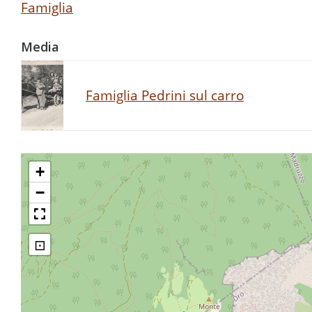
Famiglia
Media
Famiglia Pedrini sul carro
+
−
⊡