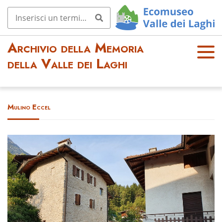
Archivio della Memoria
OPE
della Valle dei Laghi
N
MEN
U
Mulino Eccel