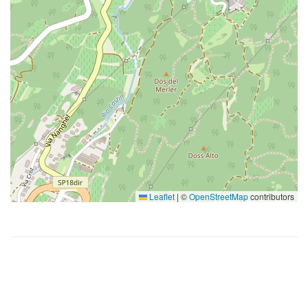
Leaflet
|
©
OpenStreetMap
contributors