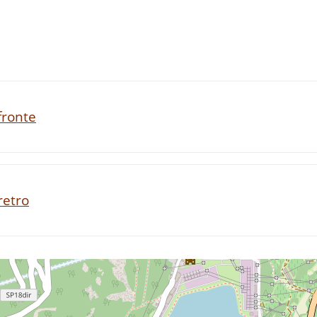
fronte
retro