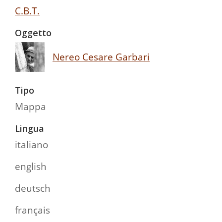
C.B.T.
Oggetto
Nereo Cesare Garbari
Tipo
Mappa
Lingua
italiano
english
deutsch
français