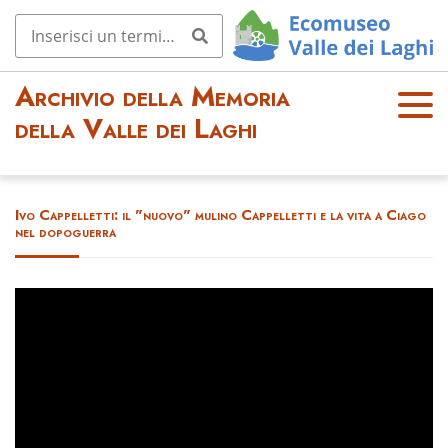
Archivio della Memoria
OPE
della Valle dei Laghi
N
MEN
U
Ivo Cappelletti: il "nuovo" mulino Cappelletti e la vita a Ciago
nel dopoguerra