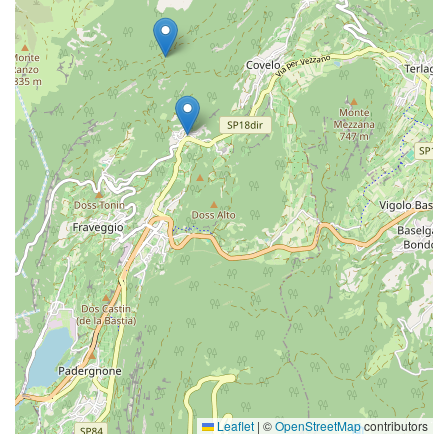
Leaflet
|
©
OpenStreetMap
contributors