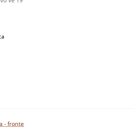
ivo Ve 19
ca
 - fronte