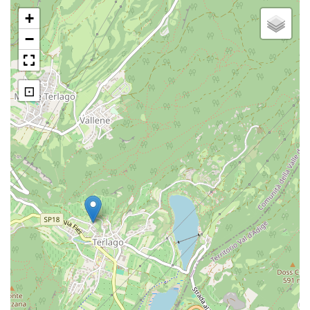
+
−
⊡