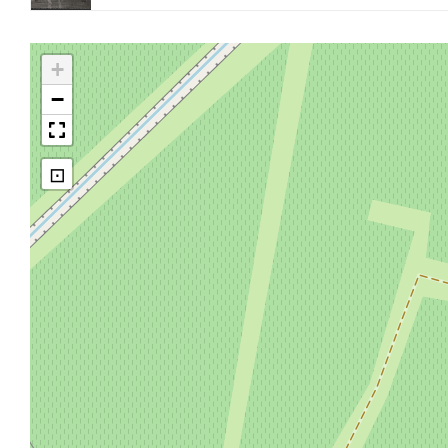
+
−
⊡