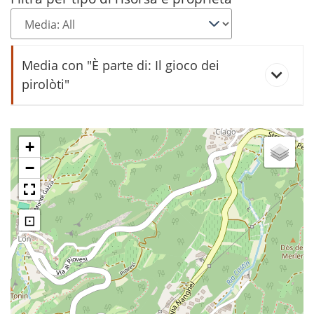
Media con "È parte di: Il gioco dei
pirolòti"
Il gioco dei pirolòti
+
−
⊡