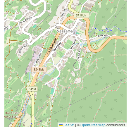
Leaflet
|
©
OpenStreetMap
contributors