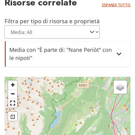
Risorse correlate
ESPANDI TUTTO
Filtra per tipo di risorsa e proprietà
Media con "È parte di: "Nane Periòt" con
le nipoti"
Ritratto di Giovanni Dorigatti -
Nane Periòt
+
−
⊡