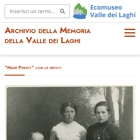
Archivio della Memoria
OPE
della Valle dei Laghi
N
MEN
U
"Nane Periòt" con le nipoti