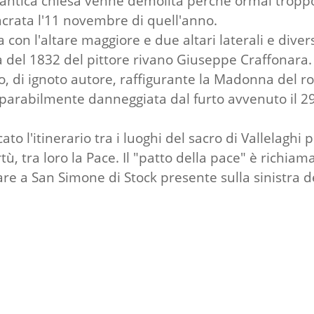
antica chiesa venne demolita perchè ormai troppo 
sacrata l'11 novembre di quell'anno.
con l'altare maggiore e due altari laterali e divers
ra del 1832 del pittore rivano Giuseppe Craffonar
colo, di ignoto autore, raffigurante la Madonna del
rabilmente danneggiata dal furto avvenuto il 29 apr
ato l'itinerario tra i luoghi del sacro di Vallelagh
tù, tra loro la Pace. Il "patto della pace" è richiam
re a San Simone di Stock presente sulla sinistra de