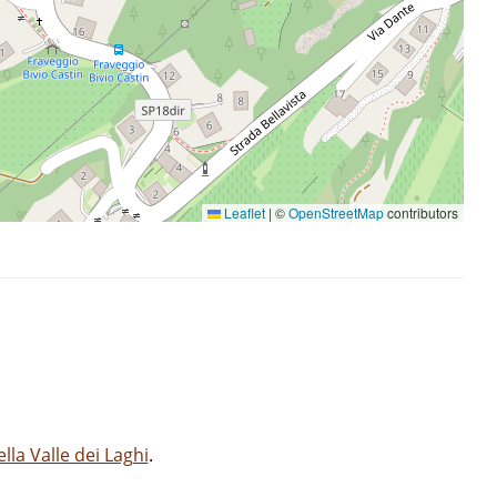
Leaflet
|
©
OpenStreetMap
contributors
la Valle dei Laghi
.