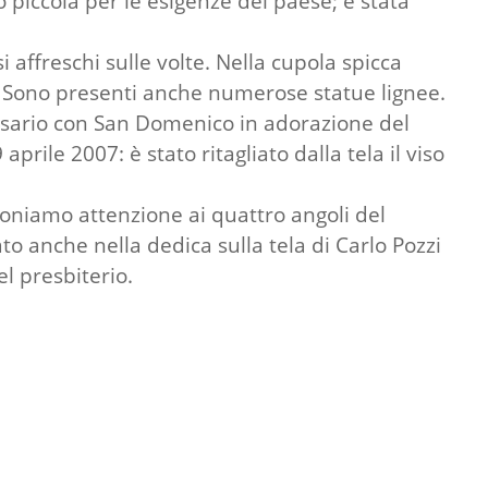
piccola per le esigenze del paese; è stata
i affreschi sulle volte. Nella cupola spicca
a. Sono presenti anche numerose statue lignee.
 rosario con San Domenico in adorazione del
ile 2007: è stato ritagliato dalla tela il viso
i poniamo attenzione ai quattro angoli del
ato anche nella dedica sulla tela di Carlo Pozzi
l presbiterio.