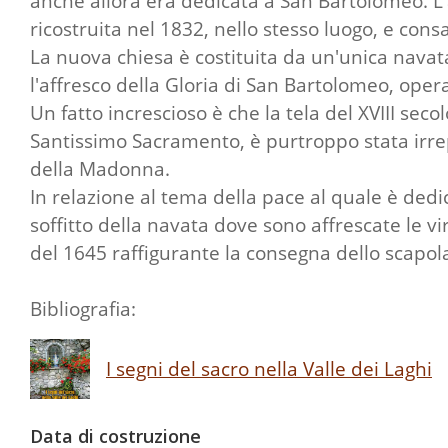
anche allora era dedicata a San Bartolomeo. L'
ricostruita nel 1832, nello stesso luogo, e con
La nuova chiesa è costituita da un'unica navata 
l'affresco della Gloria di San Bartolomeo, ope
Un fatto increscioso è che la tela del XVIII se
Santissimo Sacramento, è purtroppo stata irrepa
della Madonna.
In relazione al tema della pace al quale è dedic
soffitto della navata dove sono affrescate le vir
del 1645 raffigurante la consegna dello scapola
Bibliografia:
I segni del sacro nella Valle dei Laghi
Data di costruzione