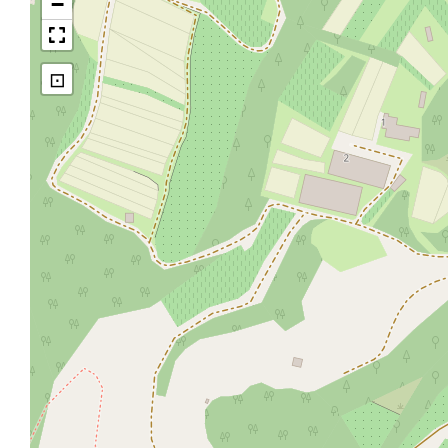
−
Fraveggio
⊡
Fraveggio in 3 immagini
Fraveggio: interno della chiesa
Fraveggio: la chiesa
Fraveggio: la chiesa e il negozio