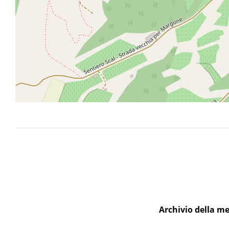
La benedizione della campana di Fraveggio
La campana della chiesa di Fraveggio
La facciata della chiesa di Fraveggio
Processione della Madonna in partenza
Archivio della me