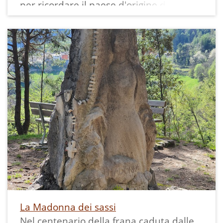
per ricordare il paese d'origine del
pittore.
Sulla mappa dei murales di Margone è
segnato col numero 7 e lo si può
ammirare insieme agli altri:
La Madonna dei sassi
Nel centenario della frana caduta dalle