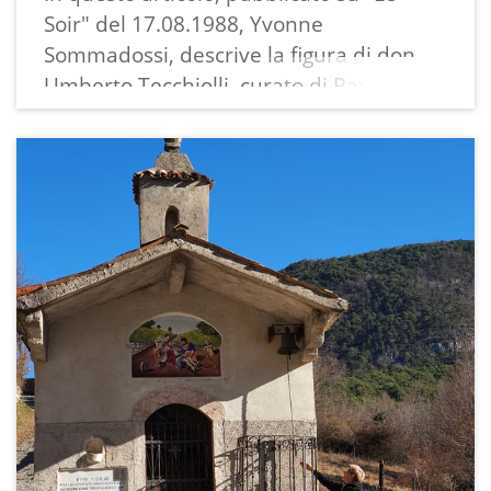
Soir" del 17.08.1988, Yvonne
Sommadossi, descrive la figura di don
Umberto Tecchiolli, curato di Ranzo dal
1955 al 1965, del quale evidentemente
in famiglia si era parlato tanto.
TRADUZIONE:
Le Soir - 17 agosto 1988
L'altro discorso della montagna
In un momento in cui i rapporti tra
Roma ed Ecône sono tesi, in cui
modernismo e fondamentalismo si
scontrano nell'arena della Chiesa con
scismi e ostracismi, bolle papali e lettere
pastorali raccomandate, diffide e