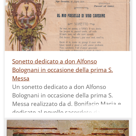
Margone.
Altro suo impegno era fare il maestro
alla scuola locale, che aveva sede in
canonica ed al suo arrivo contava ben 45
alunni; si prodigava anche ad insegnare
il latino a chi voleva prepararsi per il
seminario, come fece ad esempio per i
Sonetto dedicato a don Alfonso
due fratelli Parisi di Ranzo, diventati poi
Bolognani in occasione della prima S.
missionari.
Messa
Nel 1933-34 fu anche parroco supplente
Un sonetto dedicato a don Alfonso
a Ranzo.
Bolognani in occasione della prima S.
La notorietà che questo eclettico
Messa realizzato da d. Bonifacio Maria e
personaggio si guadagnò, in regione ed
dedicato al novello sacerdote dai parenti
oltre, fu dovuta alla sua passione per la
ed amici.
botanica e l’arte medica, unite alla sua
capacità di diagnosticare e curare con le