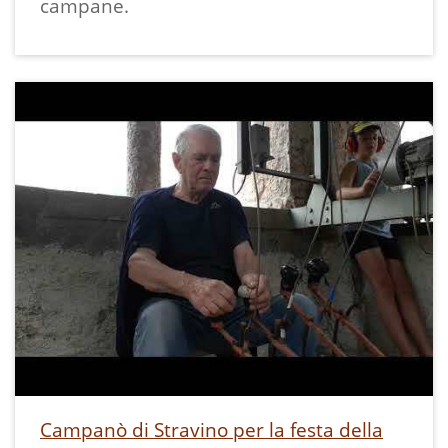
campane.
"tombe imbiancate" che condannavano
irrevocabilmente queste giovanissime
Come per il
madri, queste "peccatrici" che
disonoravano le loro famiglie e tutto ciò
che toccavano.
Per tutta la vita, Don Tecchiolli suonò le
campane dei ricchi, dei notabili e del
vescovado, chiedendo aiuto per le sue
protette e i loro bambini. Arrivò persino
a concedere alla levatrice di Ranzo le
due stanze più belle della canonica
perché potesse accogliere queste
ragazze rifiutate, incinte fino alle
lacrime.
Campanò di Stravino per la festa della