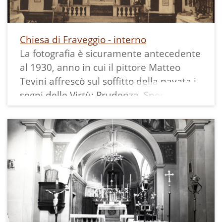
corde che tiravano le campane (non il
batacchio); sono ancora visibili infatti
YVONNE SOMADOSSI
nella tromba delle scale del campanile i
Chiesa di Fraveggio - interno
fori dove passavano le corde.
La fotografia è sicuramente antecedente
al 1930, anno in cui il pittore Matteo
Tevini affrescò sul soffitto della navata i
segni delle Virtù: Prudenza, Speranza,
Pace, Fortuna, Giustizia e Intemperanza.