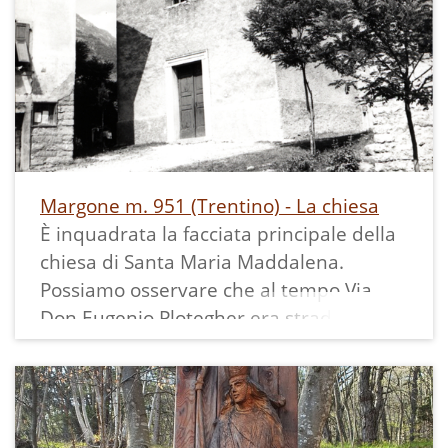
22 luglio? Queste le feste celebrate a
Margone), sull'altare maggiore ci sono 12
lunghe candele, due lucernari e due
croceffisi sono pronti per una
processione. Il presbiterio era tutto
decorato e dietro l'altare maggiore lo
spazio per il coro era chiuso da una
Margone m. 951 (Trentino) - La chiesa
tenda.
È inquadrata la facciata principale della
La datazione è desunta dal confronto
chiesa di Santa Maria Maddalena.
con altre con identificativo simile.
Possiamo osservare che al tempo Via
La stampa formato 10x14,5 cm presenta
Don Eugenio Plotegher era strada
sul retro il titolo scritto a mano ed il
bianca, mentre Via 12 Aprile 1887 era
timbro riportante "Foto Cine 9358".
selciata; la rete di distribuzione
dell'energia in paese era aerea.
La datazione è desunta dal confronto