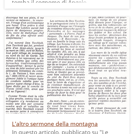
modo da formare grandi tavoli quadrati
tomba il cognome di Angelo
disposti qua e là.
Sommadossi, originario di Ranzo, è
La stampa in bianco e nero misura 7x10
scritto con una sola emme come spiega
cm.
in un suo articolo Yvonne:
L'altro sermone della montagna
In questo articolo, pubblicato su "Le