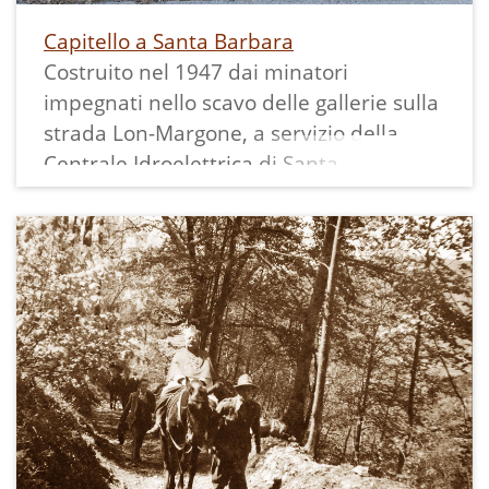
Capitello a Santa Barbara
Costruito nel 1947 dai minatori
impegnati nello scavo delle gallerie sulla
strada Lon-Margone, a servizio della
Centrale Idroelettrica di Santa
Massenza, per venerare la loro Santa
protettrice ed averla vicina.
Santa Barbara, secondo il culto,
rinchiusa in una torre dal padre è stata
martirizzata e poi uccisa dal padre
stesso per aver abbracciato la fede
cristiana; il suo collegamento ai minatori
ed ai vigili del fuoco si deve al fatto che
le fiamme accese ai suoi fianchi si
spengono subito, mentre il padre, dopo