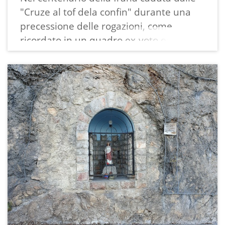
"Cruze al tof dela confin" durante una
precessione delle rogazioni, come
ricordato in un quadro ex-voto esposto
nella chiesa di Ranzo, è stato inaugurato
il monumento dedicato alla Madonna
dei sassi, scolpito nella pietra da Aldo
Rigotti, artista del luogo.
Bibliografia: