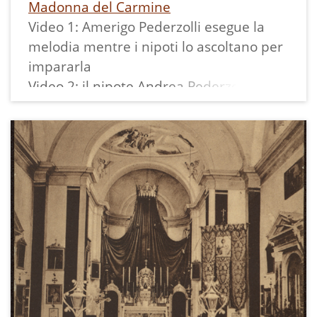
Madonna del Carmine
Ed era commovente vedere il burbero
Video 1: Amerigo Pederzolli esegue la
Don Tecchioli, con il suo aspetto da
melodia mentre i nipoti lo ascoltano per
Anthony Quinn, camminare
impararla
nervosamente davanti a casa sua ogni
Video 2: il nipote Andrea Pederzolli
volta che un lieto evento si verificava
esegue la melodia completa. La melodia
sotto il suo tetto!
è fissata, ma è dato spazio anche a
improvvisazioni sul tema.
Solo molto più tardi, diversi anni dopo la
sua morte, una prozia mi rivelò il segreto
Il campanò viene suonato alla vigilia
di Don Tecchioli. Era figlio illegittimo di
della festa, nel pomeriggio, verso le
un borghese altoatesino che aveva
13.30 e i suonatori si scambiano tra loro
abbandonato lui e la sua semplice
con brevi pause fino alle 14.30.
madre contadina fin dall'inizio. Ne aveva
sofferto per tutta l'infanzia e la
Una volta la tastiera era in fondo al
giovinezza. E la sua vocazione nasceva
campanile e venivano agganciate lunghe
dal suo stesso isolamento...