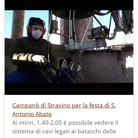
Viene voglia di sorridere, vero, cari
lettori? Eppure, nonostante queste
dichiarazioni ormai superate per l'epoca,
questo sacerdote, una volta tornato con
i piedi per terra e sceso dal suo pulpito,
paradossalmente si fece sempre
portavoce della causa dei deboli e degli
esclusi. Si fece paladino di tutti gli
emarginati: disertori da entrambi i fronti
durante la guerra, vagabondi braccati,
stranieri del villaggio che prontamente
sposava con gente del posto e,
Campanò di Stravino per la festa di S.
soprattutto, ragazze madri!
Antonio Abate
Ai minn. 1.40-2.05 è possibile vedere il
Le mura della vecchia chiesa risuonano
sistema di cavi legati ai batacchi delle
ancora della sua indignazione contro le