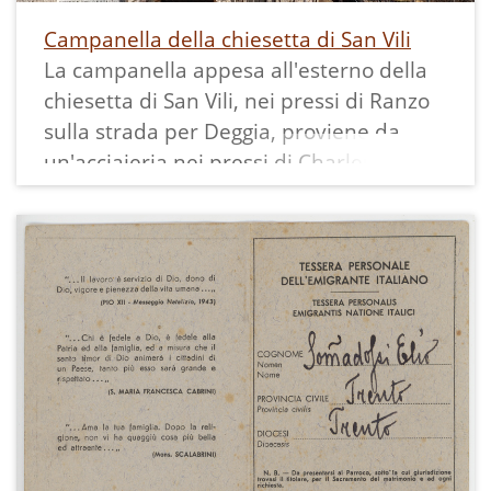
dimissioni... In un momento, insomma,
Campanella della chiesetta di San Vili
in cui infuria la disputa tra i difensori del
La campanella appesa all'esterno della
canto gregoriano e i fautori dell'organo
chiesetta di San Vili, nei pressi di Ranzo
elettrico, mi torna in mente... il ricordo,
sulla strada per Deggia, proviene da
l'immagine di un ecclesiastico piuttosto
un'acciaieria nei pressi di Charleroi in
insolito. Un sacerdote al cui cospetto
Belgio.
l'arcivescovo Lefebvre sarebbe sembrato
Vi lavorava Nerio Zanotto, marito di Irma
un pericoloso progressista, persino un
Sommadossi, emigrata di Ranzo.
diabolico leader del più sfrenato
Quando vennero sostituiti i vecchi
anticonformismo!
sistemi di segnalazione pericoli
dell'acciaieria, verso i primi anni '70 del
Mi riferisco a Padre Tecchioli.
novecento, la campanella venne
Don Tecchioli, che per quasi mezzo
dismessa.
secolo, fino alla sua morte nel 1965, fu
Lui la recuperò, la portò a Ranzo e la
parroco di Ranzo, un piccolo villaggio di
installò sulla cappella di San Vigilio,
montagna a nord del Lago di Garda. Le