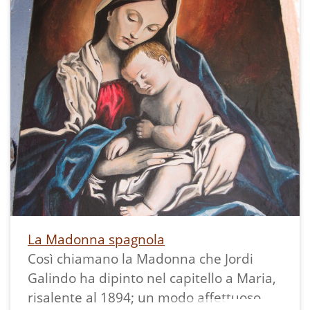
Trento, martire e Santo della Chiesa
Cattolica, che da Trento attraversa il
Soprassasso ed il Banale fino a Madonna
di Campiglio."
La tradizione vuole che San Vigilio,
vescovo di Trento alla fine del quarto
secolo, sia passato da qui per andare a
svolgere la sua opera di
evangelizzazione da Trento in Val
Rendena dove venne ucciso. Il sentiero
di "San Vili" ricorda questo suo
peregrinare.
La Madonna spagnola
Sulla mappa del sentiero questa
Così chiamano la Madonna che Jordi
scultura è identificata col numero 1 e la
Galindo ha dipinto nel capitello a Maria,
si può ammirare insieme alle altre:
risalente al 1894; un modo affettuoso