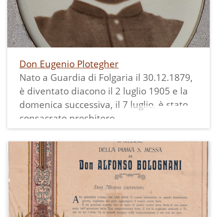
Si racconta che la sua discesa in slitta sia
stata rocambolesca e non priva di
spavento per il monsignore.
Don Eugenio Plotegher
Nato a Guardia di Folgaria il 30.12.1879,
è diventato diacono il 2 luglio 1905 e la
domenica successiva, il 7 luglio, è stato
consacrato presbitero.
È stato cappellano a Bedollo, Banale e
Folgaria prima di arrivare a Margone, nel
1910, per dirigere questa piccola
comunità.
Oltre a fare il sacerdote, era anche
segretario comunale di quello che fino al
1928 è stato il comune autonomo di