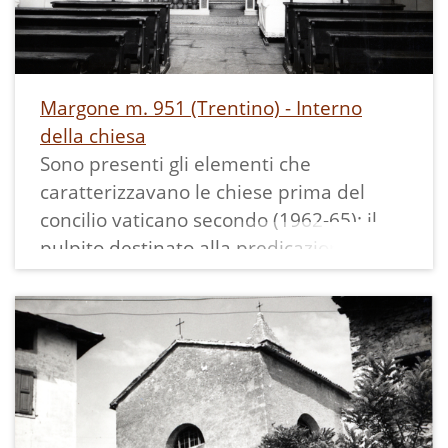
Margone m. 951 (Trentino) - Interno
della chiesa
Sono presenti gli elementi che
caratterizzavano le chiese prima del
concilio vaticano secondo (1962-65): il
pulpito destinato alla predicazione, le
balaustre che delimitavano il
presbiterio, l'altare verso il quale il
parroco celebrava la messa dando la
schiena ai fedeli. È esposta una statua
non individuabile (Madonna Immacolata
15 agosto, o San Rocco 13 giugno, o al
tempo c'era una statua della Maddalena