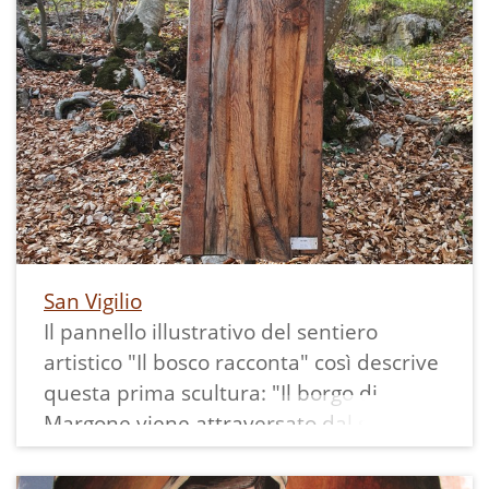
con altre con identificativo simile.
La stampa formato 10x14,5 cm presenta
sul retro il titolo scritto a mano ed il
timbro riportante "Foto Cine 9357".
San Vigilio
Il pannello illustrativo del sentiero
artistico "Il bosco racconta" così descrive
questa prima scultura: "Il borgo di
Margone viene attraversato dal sentiero
di "San Vili", l'itinerario che ripercorre i
passi di San Vigilio, terzo vescovo di