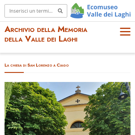
Archivio della Memoria
OPE
della Valle dei Laghi
N
MEN
U
La chiesa di San Lorenzo a Ciago