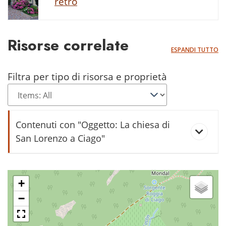
retro
Risorse correlate
ESPANDI TUTTO
Filtra per tipo di risorsa e proprietà
Contenuti con "Oggetto: La chiesa di
San Lorenzo a Ciago"
150 anni della Chiesa di san
Lorenzo a Ciago
+
−
Coristi di Ciago e Lon nella chiesa