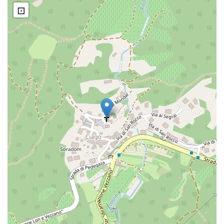
di Ciago
⊡
I mulini di Ciago
Il capitello di San Rocco e Ciago
Interno della chiesa di Ciago
La Madonna Pellegrina a Ciago
Matrimonio a Ciago