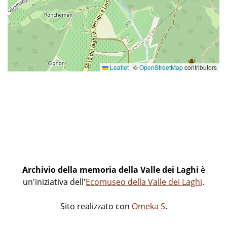
Saluti da Ciago con tre scorci
Scalinata verso la chiesa di Ciago
Leaflet
|
©
OpenStreetMap
contributors
Archivio della memoria della Valle dei Laghi
è
un'iniziativa dell'
Ecomuseo della Valle dei Laghi
.
Sito realizzato con
Omeka S
.