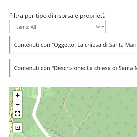
Filtra per tipo di risorsa e proprietà
Contenuti con "Oggetto: La chiesa di Santa Mar
Anziana e bambina a Castel Madruzzo
Contenuti con "Descrizione: La chiesa di Santa
La scolaresca di Castel Madruzzo nel 1957
Castello e campanile a Castel Madruzzo
+
−
Portale della chiesa di Castel Madruzzo
⊡