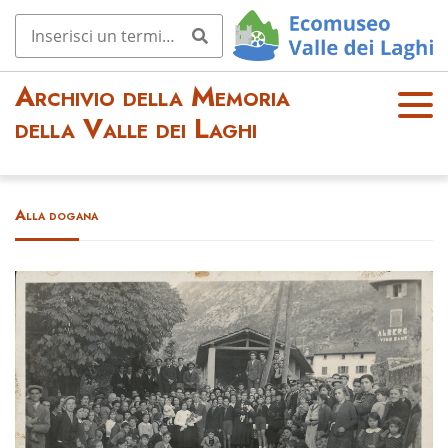
Archivio della Memoria
OPE
della Valle dei Laghi
N
MEN
U
Alla dogana