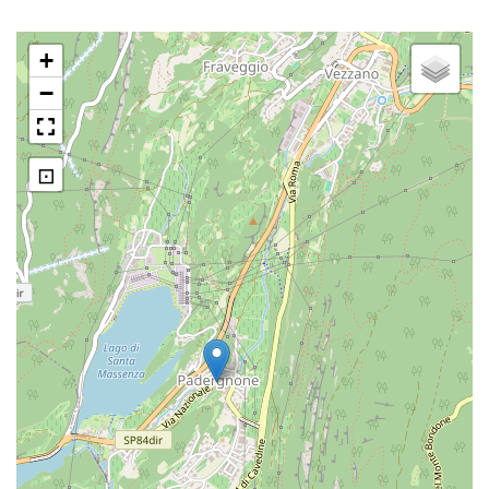
+
−
⊡