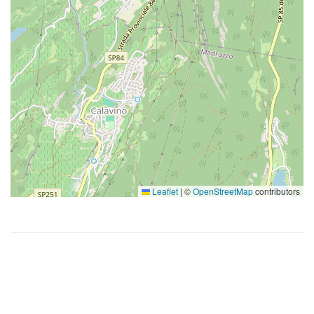
Leaflet
|
©
OpenStreetMap
contributors