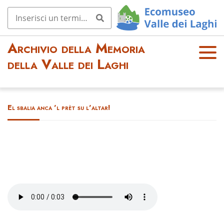
Archivio della Memoria
OPE
della Valle dei Laghi
N
MEN
U
El sbalia anca 'l prèt su l'altar!