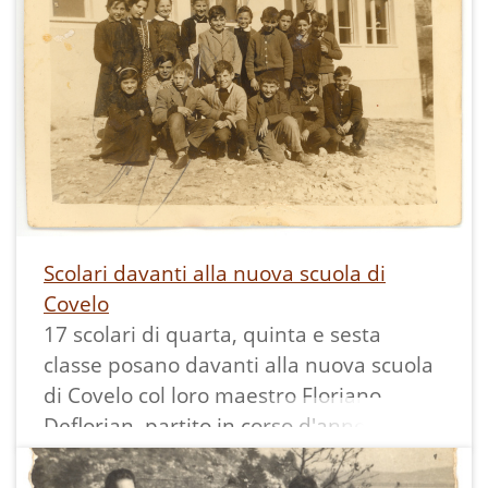
radiofonico della RAI (Anni '50) di grande
popolarità che contrapponeva le regioni
italiane.
La stampa misura 9,2x13,3 cm ed ha un
bordo bianco.
Scolari davanti alla nuova scuola di
Covelo
17 scolari di quarta, quinta e sesta
classe posano davanti alla nuova scuola
di Covelo col loro maestro Floriano
Deflorian, partito in corso d'anno per il
servizio militare. I più piccoli formavano
un'altra classe con una maestra.