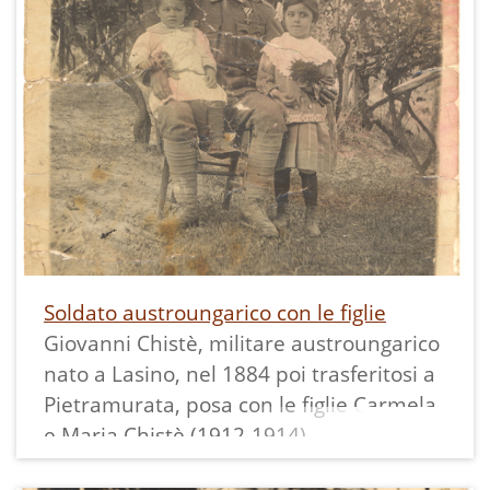
Soldato austroungarico con le figlie
Giovanni Chistè, militare austroungarico
nato a Lasino, nel 1884 poi trasferitosi a
Pietramurata, posa con le figlie Carmela
e Maria Chistè (1912-1914).
Morto in guerra, la moglie sposerà il