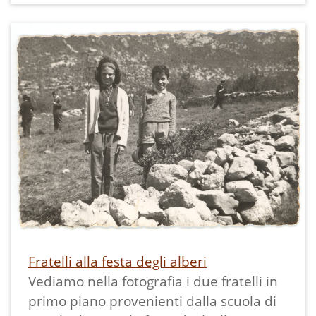
Qui vediamo un gruppo in uscita col loro
maestro, Guido Prati, insegnante che
seguiva i 18 alunni frequentanti le classi
dalla 3^ all'8^, mentre seguiva i 13
alunni di 1^ e 2^ la maestra Maria
Valentini.
La stampa misura 10x7 cm ed ha il
bordo dentellato.
Fratelli alla festa degli alberi
Vediamo nella fotografia i due fratelli in
primo piano provenienti dalla scuola di