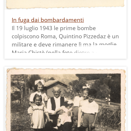
In fuga dai bombardamenti
Il 19 luglio 1943 le prime bombe
colpiscono Roma, Quintino Pizzedaz è un
militare e deve rimanere lì ma la moglie,
Maria Chistè (nella foto dietro a destra)
con le figliolette Mirella e Marisa
Pizzedaz, scappano da Roma con l'ultimo
treno utile e si rifugiano "al sicuro" dalla
famiglia di lei a Pietramurata.
Questa è la foto che mandano al padre a
Roma e che porteranno più tardi con
loro in Argentina dove emigreranno nel
dopoguerra.
La stampa misura 6x10,5 cm.