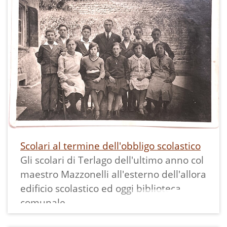
per le loro piccole ruote e il design
pieghevole. La "Graziella" è stata
un'icona italiana durante il boom
economico ed anche i modelli di altra
marca venivano chiamati comunemente
così.
La stampa misura11,5x7, cm ed ha un
bordo bianco.
Scolari al termine dell'obbligo scolastico
Gli scolari di Terlago dell'ultimo anno col
maestro Mazzonelli all'esterno dell'allora
edificio scolastico ed oggi biblioteca
comunale.
In piedi all'estrema sinistra della foto