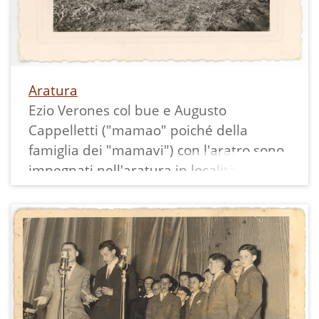
Aratura
Ezio Verones col bue e Augusto
Cappelletti ("mamao" poiché della
famiglia dei "mamavi") con l'aratro sono
impegnati nell'aratura in località Vanic
verso Maso Ariol.
La datazione è approssimativa.
La stampa misura 5,5x8 cm ed è
circondata da un ampio bordo bianco
dentellato con una cornice rialzata al su
interno.