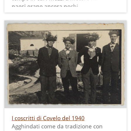
paesi erano ancora pochi.
Sull'angolo della casa si intravede la
targa toponomastica in cui era indicata
Villa Bassa. Il paese di Covelo è formato
da Villa Bassa e Villa Alta.
Non era ancora arrivato l'asfalto sulla
strada.
La stampa misura 7,7x5,5 cm ed è
circondata da un bordo bianco
dentellato.
I coscritti di Covelo del 1940
Agghindati come da tradizione con