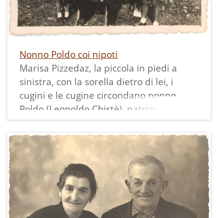
Nonno Poldo coi nipoti
Marisa Pizzedaz, la piccola in piedi a
sinistra, con la sorella dietro di lei, i
cugini e le cugine circondano nonno
Poldo (Leopoldo Chistè), patrigno della
sua mamma, che ha accolto a
Pietramurata la sua famiglia fuggita dai
bombardamenti di Roma. Lei gli era
molto affezionata e perciò non poteva
mancare di portare con se questa foto in
Argentina quando la bambina è
emigrata.
La stampa misura 5,5x 8 cm ed ha un