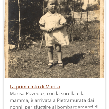
fratello Leopoldo Chistè, di qui la scritta
"il vero padre" posta sul retro. Maria è
poi emigrata in Argentina nel 1950
portando con sè la fotografia, così si
spiega la didascalia scritta in spagnolo.
Per maggiori informazioni:
La prima foto di Marisa
Marisa Pizzedaz, con la sorella e la
mamma, è arrivata a Pietramurata dai
nonni, per sfuggire ai bombardamenti di