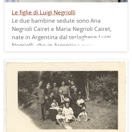
Le figlie di Luigi Negriolli
Le due bambine sedute sono Ana
Negrioli Cairet e Maria Negrioli Cairet,
nate in Argentina dal terlaghese Luigi
Negriolli, che in Argentina aveva assunto
il nome Luis Negrioli Marchetti, e dalla
catalana vedova Maria Caireti Segura. Le
altre due sono le figlie di Maria del
precedente matrimonio: Mercedes e
Isabel Bayes Cairet, originarie della
Catalogna.
Si presume che la fotografia sia stata
scattata in Argentina verso il 1922, ma
non ci è dato sapere nulla di preciso.