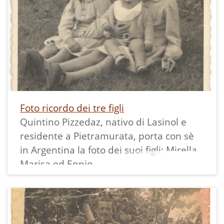
Foto ricordo dei tre figli
Quintino Pizzedaz, nativo di Lasinol e
residente a Pietramurata, porta con sè
in Argentina la foto dei suoi figli: Mirella,
Marisa ed Ennio.
Sul retro è in formato cartolina e riporta
"Ferrania".
La stampa misura 10,5x6 cm ed ha un
bordo bianco dentellato.