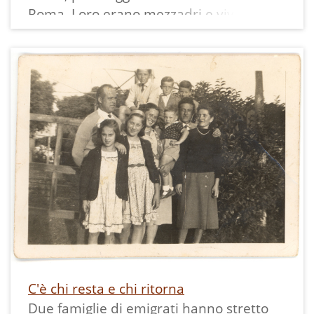
Roma. Loro erano mezzadri e vivevano
nella casa che si intravede dietro Marisa.
Dopo 10 mesi senza camminare la vita
torna alla normalità come documenta
questa sua prima fotografia. Cominciano
i ricordi belli ed i legami profondi che si
porterà in Argentina, come il suo Dain
che vediamo qui sullo sfondo.
La stampa misura 8x5,5 cm ed ha un
bordo bianco.
C'è chi resta e chi ritorna
Due famiglie di emigrati hanno stretto