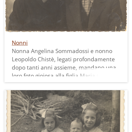
bordo bianco.
Nonni
Nonna Angelina Sommadossi e nonno
Leopoldo Chistè, legati profondamente
dopo tanti anni assieme, mandano una
loro foto gioiosa alla figlia Maria Chistè e
famiglia, emigrata in Argentina sei anni
prima.
La nipote Marisa ha la loro immagine
negli occhi e nel cuore, così come li
aveva lasciati, e preferisce ricordarli