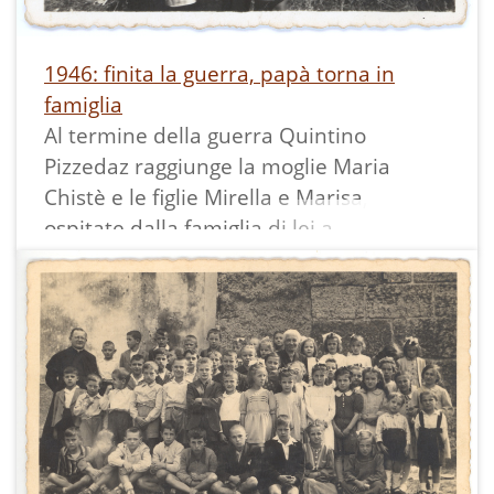
1946: finita la guerra, papà torna in
famiglia
Al termine della guerra Quintino
Pizzedaz raggiunge la moglie Maria
Chistè e le figlie Mirella e Marisa,
ospitate dalla famiglia di lei a
Pietramurata.
La stampa misura 5,5x8 cm ed ha un
bordo bianco dentellato.