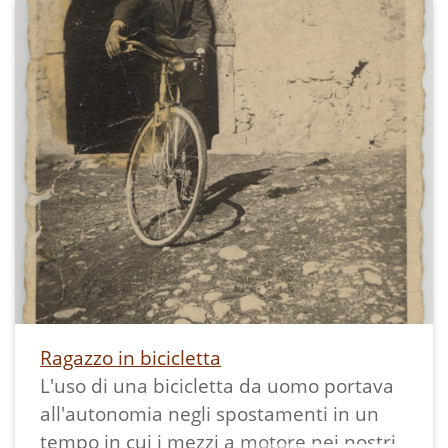
vediamo Luigi Fabbro, nato nel
Settembre del 1919, partito soldato nella
seconda guerra mondiale; fatto
prigioniero degli inglesi, non è più
tornato, si è costruito una famiglia in
Inghilterra.
Sul retro è indicata la data: 21 maggio
1933 XI, a significare undicesimo anno
dell'era fascista (per tutto il periodo
dell'era fascista c'era la doppia
datazione) e la firma del maestro
Mazzonelli.
La stampa misura 6x9 cm ed ha un
Ragazzo in bicicletta
bordo bianco.
L'uso di una bicicletta da uomo portava
all'autonomia negli spostamenti in un
tempo in cui i mezzi a motore nei nostri