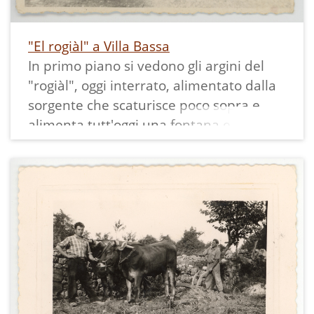
"El rogiàl" a Villa Bassa
In primo piano si vedono gli argini del
"rogiàl", oggi interrato, alimentato dalla
sorgente che scaturisce poco sopra e
alimenta tutt'oggi una fontana e un
lavatoio. Diverse sono le piccole sorgenti
che scendono nei pressi e che portavano
un tempo l'acqua direttamente nelle
case sottostanti.
La stampa misura 6x8,3 cm ed ha un
bordo bianco dentellato.