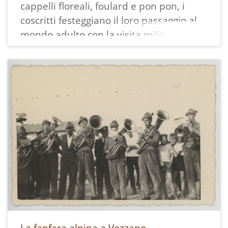
cappelli floreali, foulard e pon pon, i
coscritti festeggiano il loro passaggio al
mondo adulto con la visita militare in
vista del raggiungimento della maggiore
età.
Dietro di loro si vede l'entrata del paese,
la chiesa ed il cimitero.
La stampa misura 6,5x9,8 cm ed ha un
bordo bianco dentellato.
La fanfara alpina a Vezzano