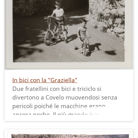
In bici con la "Graziella"
Due fratellini con bici e triciclo si
divertono a Covelo muovendosi senza
pericoli poiché le macchine erano
ancora poche. Il più grande è in sella a
una bicicletta pieghevole simile ai
popolari modelli Graziella Carnielli, noti