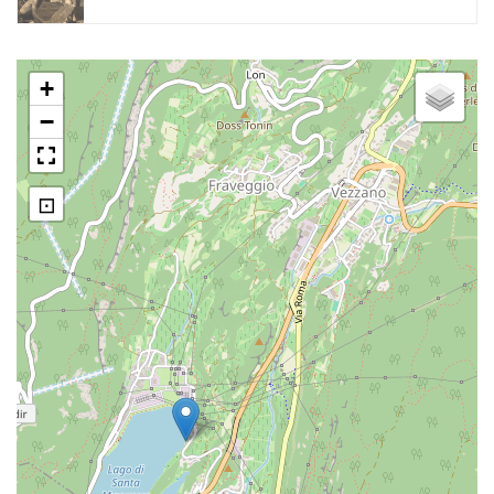
+
−
⊡