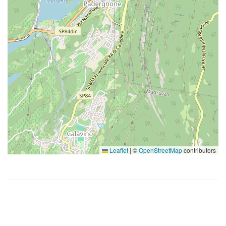
Leaflet
|
©
OpenStreetMap
contributors