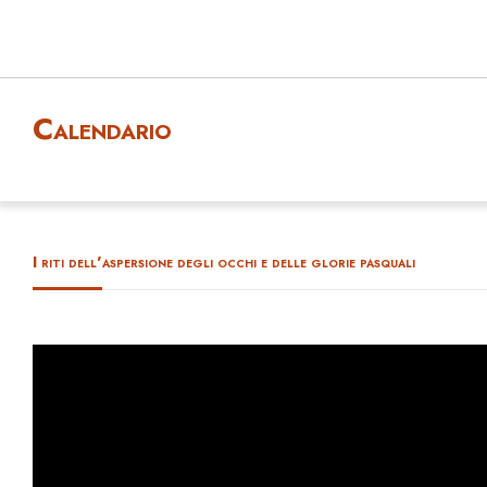
Calendario
I riti dell'aspersione degli occhi e delle glorie pasquali