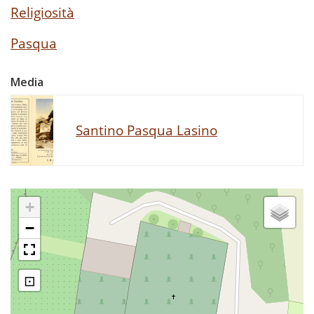
Religiosità
Pasqua
Media
Santino Pasqua Lasino
+
−
⊡