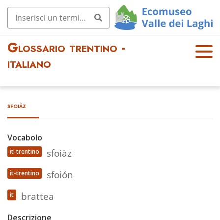
Glossario trentino -
OPE
italiano
N
MEN
U
sfoiàz
Vocabolo
sfoiàz
it-trentino
sfoión
it-trentino
brattea
it
Descrizione