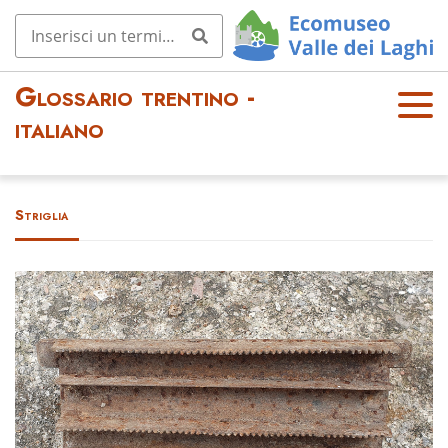
Glossario trentino -
OPE
italiano
N
MEN
U
Striglia