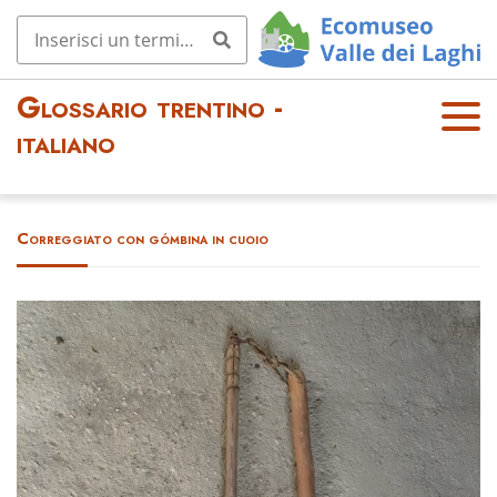
Glossario trentino -
OPE
italiano
N
MEN
U
Correggiato con gómbina in cuoio