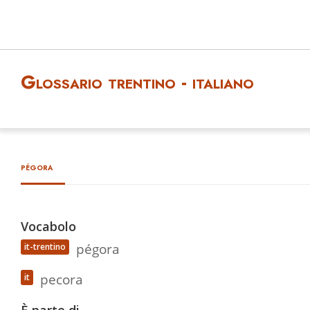
Glossario trentino - italiano
pégora
Vocabolo
pégora
it-trentino
pecora
it