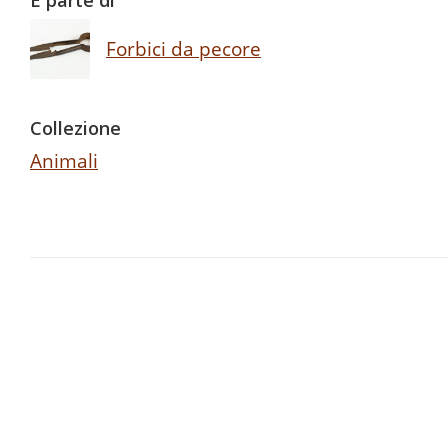
È parte di
Forbici da pecore
Collezione
Animali