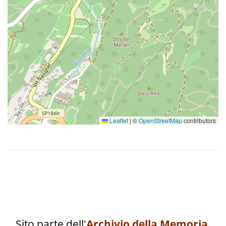
Leaflet
|
©
OpenStreetMap
contributors
Sito parte dell'
Archivio della Memoria
.