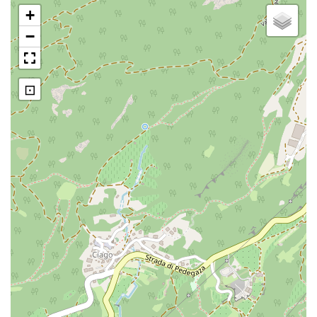
+
−
Macina del vecchio mulino di legno
⊡
Pietra incavata del vecchio mulino
di legno