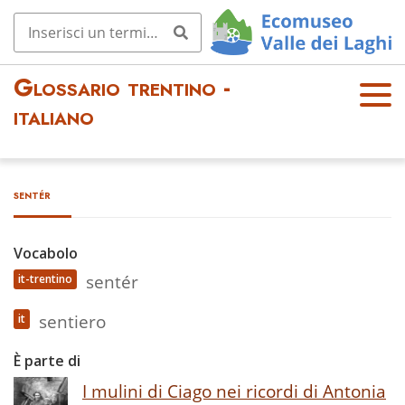
Glossario trentino -
OPE
italiano
N
MEN
U
sentér
Vocabolo
sentér
it-trentino
sentiero
it
È parte di
I mulini di Ciago nei ricordi di Antonia