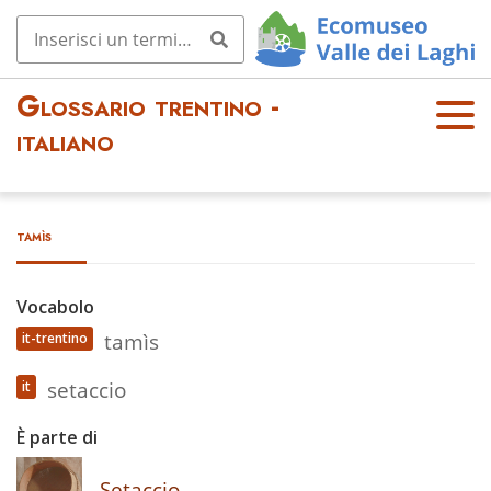
Glossario trentino -
OPE
italiano
N
MEN
U
tamìs
Vocabolo
tamìs
it-trentino
setaccio
it
È parte di
Setaccio